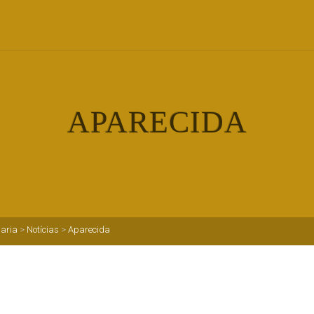
APARECIDA
aria
>
Notícias
>
Aparecida