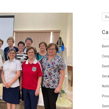
Ca
Bem
Con
Des
Gera
Notí
Prov
Sem 