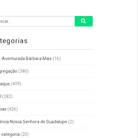
tegorias
-Aventurada Bárbara Maix
(16)
gregação
(380)
taque
(409)
l
(282)
cias
(426)
íncia Nossa Senhora de Guadalupe
(2)
categoria
(20)