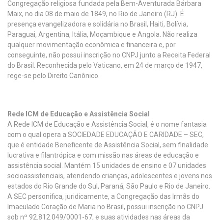
Congregação religiosa fundada pela Bem-Aventurada Bárbara
Maix, no dia 08 de maio de 1849, no Rio de Janeiro (RJ). É
presença evangelizadora e solidária no Brasil, Haiti, Bolívia,
Paraguai, Argentina, Itália, Moçambique e Angola. Não realiza
qualquer movimentação econômica e financeira e, por
conseguinte, não possui inscrição no CNPJ junto a Receita Federal
do Brasil. Reconhecida pelo Vaticano, em 24 de março de 1947,
rege-se pelo Direito Canônico.
Rede ICM de Educação e Assistência Social
A Rede ICM de Educação e Assistência Social, é o nome fantasia
com o qual opera a SOCIEDADE EDUCAÇÃO E CARIDADE – SEC,
que é entidade Beneficente de Assistência Social, sem finalidade
lucrativa e filantrópica e com missão nas áreas de educação e
assistência social. Mantém 15 unidades de ensino e 07 unidades
socioassistenciais, atendendo crianças, adolescentes e jovens nos
estados do Rio Grande do Sul, Paraná, São Paulo e Rio de Janeiro.
A SEC personifica, juridicamente, a Congregação das Irmãs do
Imaculado Coração de Maria no Brasil, possui inscrição no CNPJ
sob nº 92.812.049/0001-67, e suas atividades nas áreas da