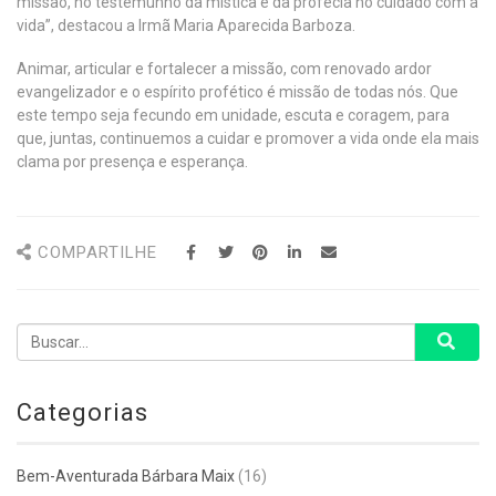
missão, no testemunho da mística e da profecia no cuidado com a
vida”, destacou a Irmã Maria Aparecida Barboza.
Animar, articular e fortalecer a missão, com renovado ardor
evangelizador e o espírito profético é missão de todas nós. Que
este tempo seja fecundo em unidade, escuta e coragem, para
que, juntas, continuemos a cuidar e promover a vida onde ela mais
clama por presença e esperança.
COMPARTILHE
Categorias
Bem-Aventurada Bárbara Maix
(16)