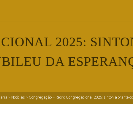
IONAL 2025: SINT
UBILEU DA ESPERAN
aria
>
Notícias
>
Congregação
>
Retiro Congregacional 2025: sintonia orante 