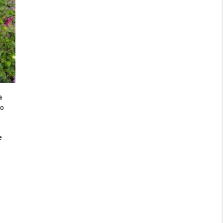
a
ao
e