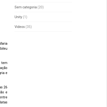
Sem categoria
(20)
Unity
(1)
Videos
(35)
Maria
bileu
o tem
nação
ria e
as 26
ção e
entre
datas