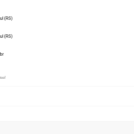
ul (RS)
ul (RS)
br
itual