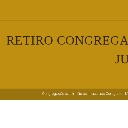
RETIRO CONGREGAC
J
Congregação das Irmãs do Imaculado Coração de M