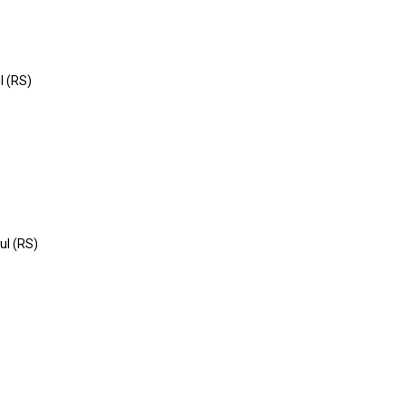
l (RS)
ul (RS)