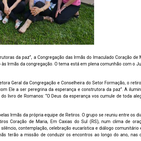
rutoras da paz”, a Congregação das Irmãs do Imaculado Coração de 
inado às Irmãs da congregação. O tema está em plena comunhão com o Ju
etora Geral da Congregação e Conselheira do Setor Formação, o retir
om Ele a ser peregrina da esperança e construtora da paz”. A ilumi
m do livro de Romanos: “O Deus da esperança vos cumule de toda aleg
 pelas Irmãs da própria equipe de Retiros. O grupo se reuniu entre os di
etiros Coração de Maria, Em Caxias do Sul (RS), num clima de ora
silêncio, contemplação, celebração eucarística e diálogo comunitário 
rmãs terão a missão de conduzir os encontros ao longo do ano, nas 