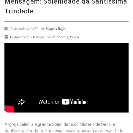
Mensagem: Solenidade da Santíssima
Trindade
24 de maio de 2024
by
Magnus Regis
Congregação
,
Destaque
,
Geral
,
Notícias
,
Videos
A Igreja celebra a grande Solenidade do Mistério de Deus, a
Santíssima Trindade. Para essa ocasião, assista à reflexão feita