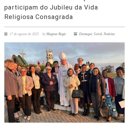
participam do Jubileu da Vida
Religiosa Consagrada
17 de agosto de 2025
by
Magnus Regis
Destaque
,
Geral
,
Notícias